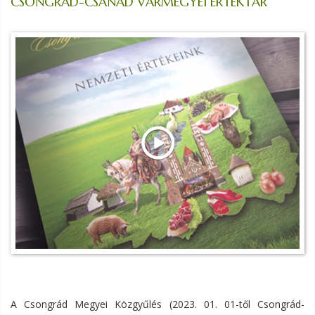
CSONGRÁD-CSANÁD VÁRMEGYEI ÉRTÉKTÁR
A Csongrád Megyei Közgyűlés (2023. 01. 01-től Csongrád-