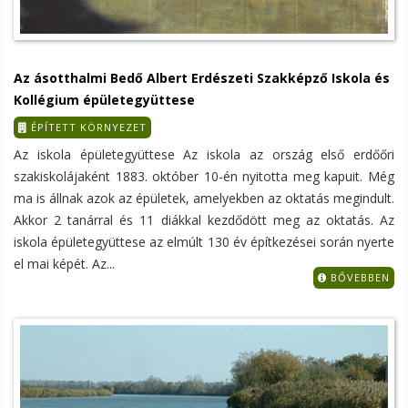
Az ásotthalmi Bedő Albert Erdészeti Szakképző Iskola és
Kollégium épületegyüttese
ÉPÍTETT KÖRNYEZET
Az iskola épületegyüttese Az iskola az ország első erdőőri
szakiskolájaként 1883. október 10-én nyitotta meg kapuit. Még
ma is állnak azok az épületek, amelyekben az oktatás megindult.
Akkor 2 tanárral és 11 diákkal kezdődött meg az oktatás. Az
iskola épületegyüttese az elmúlt 130 év építkezései során nyerte
el mai képét. Az...
BŐVEBBEN