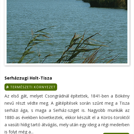
Serházzugi Holt-Tisza
TERMÉSZETI KÖRNYEZET
Az első gát, melyet Csongrádnál építettek, 1841-ben a Bökény
nevű részt védte meg. A gátépítések során szűnt meg a Tisza
serházi ága, s maga a Serház-sziget is. Nagyobb munkák az
1880-as években következtek, ekkor készült el a Körös-toroktól
a vasúti hídig tartó átvágás, mely után egy ideig a régi mederben
is folyt még a...