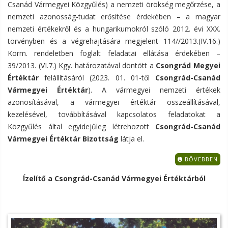
Csanád Vármegyei Közgyűlés) a nemzeti örökség megőrzése, a
nemzeti azonosság-tudat erősítése érdekében – a magyar
nemzeti értékekről és a hungarikumokról szóló 2012. évi XXX.
törvényben és a végrehajtására megjelent 114//2013.(IV.16.)
Korm. rendeletben foglalt feladatai ellátása érdekében –
39/2013. (VI.7.) Kgy. határozatával döntött a
Csongrád Megyei
Értéktár
felállításáról (2023. 01. 01-től
Csongrád-Csanád
Vármegyei Értéktár
). A vármegyei nemzeti értékek
azonosításával, a vármegyei értéktár összeállításával,
kezelésével, továbbításával kapcsolatos feladatokat a
Közgyűlés által egyidejűleg létrehozott
Csongrád-Csanád
Vármegyei Értéktár Bizottság
látja el.
BŐVEBBEN
Ízelítő a Csongrád-Csanád Vármegyei Értéktárból