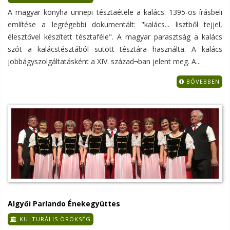
A magyar konyha ünnepi tésztaétele a kalács. 1395-os írásbeli
említése a legrégebbi dokumentált: "kalács... lisztből tejjel,
élesztővel készített tésztaféle". A magyar parasztság a kalács
szót a kalácstésztából sütött tésztára használta. A kalács
jobbágyszolgáltatásként a XIV. század¬ban jelent meg. A...
BŐVEBBEN
Algyői Parlando Énekegyüttes
KULTURÁLIS ÖRÖKSÉG