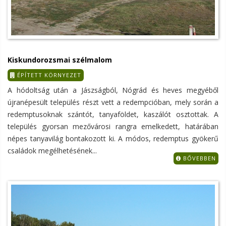
Kiskundorozsmai szélmalom
ÉPÍTETT KÖRNYEZET
A hódoltság után a Jászságból, Nógrád és heves megyéből
újranépesült település részt vett a redempcióban, mely során a
redemptusoknak szántót, tanyaföldet, kaszálót osztottak. A
település gyorsan mezővárosi rangra emelkedett, határában
népes tanyavilág bontakozott ki. A módos, redemptus gyökerű
családok megélhetésének...
BŐVEBBEN