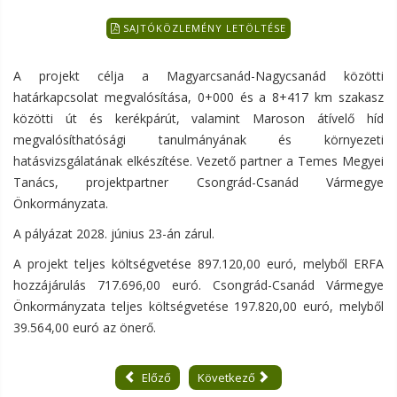
SAJTÓKÖZLEMÉNY LETÖLTÉSE
A projekt célja a Magyarcsanád-Nagycsanád közötti
határkapcsolat megvalósítása, 0+000 és a 8+417 km szakasz
közötti út és kerékpárút, valamint Maroson átívelő híd
megvalósíthatósági tanulmányának és környezeti
hatásvizsgálatának elkészítése. Vezető partner a Temes Megyei
Tanács, projektpartner Csongrád-Csanád Vármegye
Önkormányzata.
A pályázat 2028. június 23-án zárul.
A projekt teljes költségvetése 897.120,00 euró, melyből ERFA
hozzájárulás 717.696,00 euró. Csongrád-Csanád Vármegye
Önkormányzata teljes költségvetése 197.820,00 euró, melyből
39.564,00 euró az önerő.
Előző
Következő