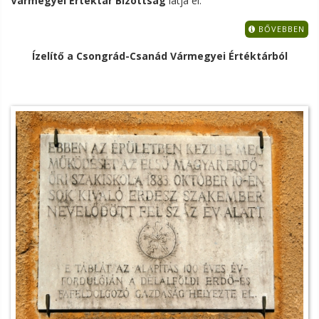
Vármegyei Értéktár Bizottság
látja el.
BŐVEBBEN
Ízelítő a Csongrád-Csanád Vármegyei Értéktárból