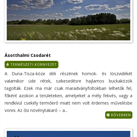
Ásotthalmi Csodarét
TERMÉSZETI KÖRNYEZET
A Duna-Tisza-köze déli részének homok- és löszvidékét
valamikor üde rétek, szikesedésre hajlamos buckaközök
tagolták. Ezek ma már csak maradványfoltokban lelhetők fel,
főként azokon a területeken, amelyeket a mély fekvés, vagy a
rendkívül csekély termőerő miatt nem volt érdemes művelésbe
vonni. Az ősi növénytakaró – a...
BŐVEBBEN