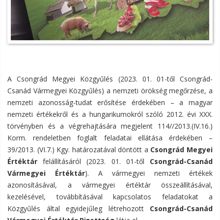
A Csongrád Megyei Közgyűlés (2023. 01. 01-től Csongrád-
Csanád Vármegyei Közgyűlés) a nemzeti örökség megőrzése, a
nemzeti azonosság-tudat erősítése érdekében – a magyar
nemzeti értékekről és a hungarikumokról szóló 2012. évi XXX.
törvényben és a végrehajtására megjelent 114//2013.(IV.16.)
Korm. rendeletben foglalt feladatai ellátása érdekében –
39/2013. (VI.7.) Kgy. határozatával döntött a
Csongrád Megyei
Értéktár
felállításáról (2023. 01. 01-től
Csongrád-Csanád
Vármegyei Értéktár
). A vármegyei nemzeti értékek
azonosításával, a vármegyei értéktár összeállításával,
kezelésével, továbbításával kapcsolatos feladatokat a
Közgyűlés által egyidejűleg létrehozott
Csongrád-Csanád