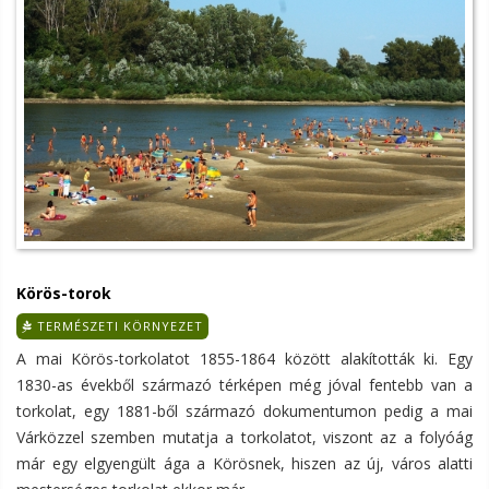
Körös-torok
TERMÉSZETI KÖRNYEZET
A mai Körös-torkolatot 1855-1864 között alakították ki. Egy
1830-as évekből származó térképen még jóval fentebb van a
torkolat, egy 1881-ből származó dokumentumon pedig a mai
Várközzel szemben mutatja a torkolatot, viszont az a folyóág
már egy elgyengült ága a Körösnek, hiszen az új, város alatti