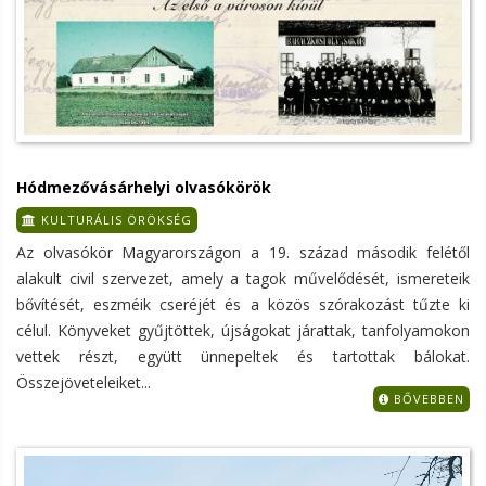
Hódmezővásárhelyi olvasókörök
KULTURÁLIS ÖRÖKSÉG
Az olvasókör Magyarországon a 19. század második felétől
alakult civil szervezet, amely a tagok művelődését, ismereteik
bővítését, eszméik cseréjét és a közös szórakozást tűzte ki
célul. Könyveket gyűjtöttek, újságokat járattak, tanfolyamokon
vettek részt, együtt ünnepeltek és tartottak bálokat.
Összejöveteleiket...
BŐVEBBEN