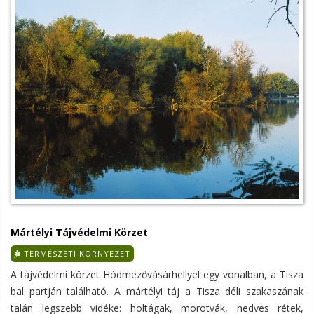
Mártélyi Tájvédelmi Körzet
TERMÉSZETI KÖRNYEZET
A tájvédelmi körzet Hódmezővásárhellyel egy vonalban, a Tisza
bal partján található. A mártélyi táj a Tisza déli szakaszának
talán legszebb vidéke: holtágak, morotvák, nedves rétek,