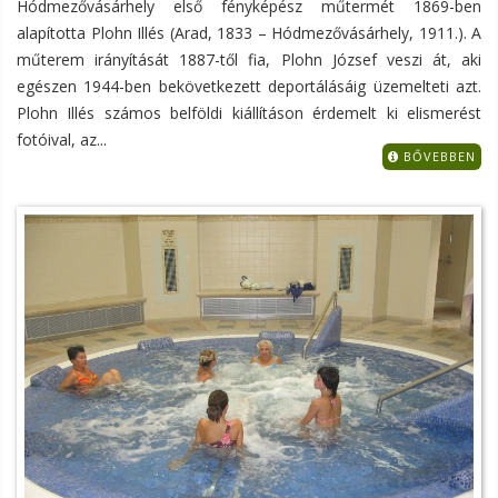
Hódmezővásárhely első fényképész műtermét 1869-ben
alapította Plohn Illés (Arad, 1833 – Hódmezővásárhely, 1911.). A
műterem irányítását 1887-től fia, Plohn József veszi át, aki
egészen 1944-ben bekövetkezett deportálásáig üzemelteti azt.
Plohn Illés számos belföldi kiállításon érdemelt ki elismerést
fotóival, az...
BŐVEBBEN