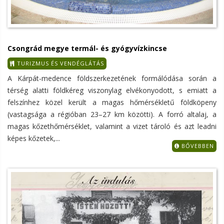
Csongrád megye termál- és gyógyvízkincse
TURIZMUS ÉS VENDÉGLÁTÁS
A Kárpát-medence földszerkezetének formálódása során a
térség alatti földkéreg viszonylag elvékonyodott, s emiatt a
felszínhez közel került a magas hőmérsékletű földköpeny
(vastagsága a régióban 23–27 km közötti). A forró altalaj, a
magas kőzethőmérséklet, valamint a vizet tároló és azt leadni
képes kőzetek,...
BŐVEBBEN