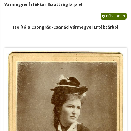
Vármegyei Értéktár Bizottság
látja el.
BŐVEBBEN
Ízelítő a Csongrád-Csanád Vármegyei Értéktárból