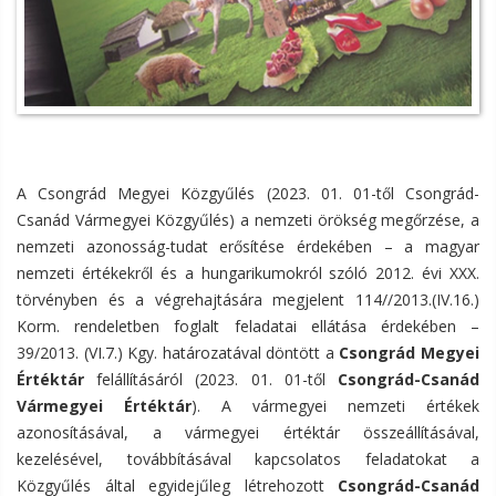
A Csongrád Megyei Közgyűlés (2023. 01. 01-től Csongrád-
Csanád Vármegyei Közgyűlés) a nemzeti örökség megőrzése, a
nemzeti azonosság-tudat erősítése érdekében – a magyar
nemzeti értékekről és a hungarikumokról szóló 2012. évi XXX.
törvényben és a végrehajtására megjelent 114//2013.(IV.16.)
Korm. rendeletben foglalt feladatai ellátása érdekében –
39/2013. (VI.7.) Kgy. határozatával döntött a
Csongrád Megyei
Értéktár
felállításáról (2023. 01. 01-től
Csongrád-Csanád
Vármegyei Értéktár
). A vármegyei nemzeti értékek
azonosításával, a vármegyei értéktár összeállításával,
kezelésével, továbbításával kapcsolatos feladatokat a
Közgyűlés által egyidejűleg létrehozott
Csongrád-Csanád