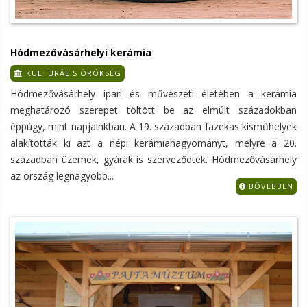
Hódmezővásárhelyi kerámia
KULTURÁLIS ÖRÖKSÉG
Hódmezővásárhely ipari és művészeti életében a kerámia
meghatározó szerepet töltött be az elmúlt századokban
éppúgy, mint napjainkban. A 19. században fazekas kisműhelyek
alakították ki azt a népi kerámiahagyományt, melyre a 20.
században üzemek, gyárak is szerveződtek. Hódmezővásárhely
az ország legnagyobb...
BŐVEBBEN