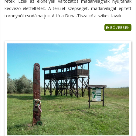
rétek. Ezek az élőhelyek változatos madárvilágnak nyújtanak
kedvező életfeltételt. A terület szépségét, madárvilágát épített
toronyból csodálhatjuk. A tó a Duna-Tisza közi szikes tavak...
BŐVEBBEN