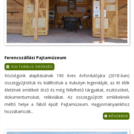
Ferencszállási Pajtamúzeum
KULTURÁLIS ÖRÖKSÉG
Községünk alapításának 190 éves évfordulójára (2018-ban)
összegyűjtöttük és kiállítottuk a Kukutyin legendáját, az itt élők
életének emlékeit őrző és még fellelhető tárgyakat, eszközöket,
dokumentumokat, relikviákat. Az összegyűjtött emlékeknek
méltó helye a fából épült Pajtamúzeum. Hagyományainkhoz
hozzátartozik...
BŐVEBBEN