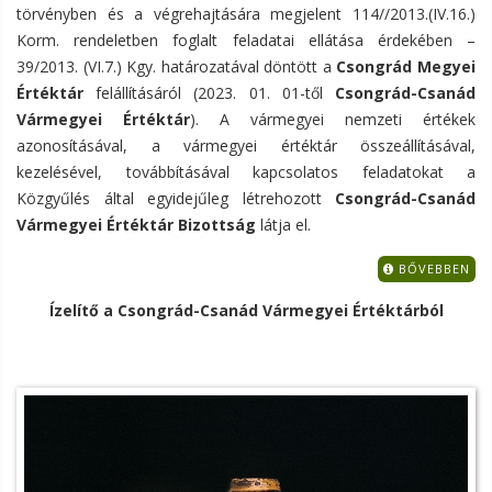
törvényben és a végrehajtására megjelent 114//2013.(IV.16.)
Korm. rendeletben foglalt feladatai ellátása érdekében –
39/2013. (VI.7.) Kgy. határozatával döntött a
Csongrád Megyei
Értéktár
felállításáról (2023. 01. 01-től
Csongrád-Csanád
Vármegyei Értéktár
). A vármegyei nemzeti értékek
azonosításával, a vármegyei értéktár összeállításával,
kezelésével, továbbításával kapcsolatos feladatokat a
Közgyűlés által egyidejűleg létrehozott
Csongrád-Csanád
Vármegyei Értéktár Bizottság
látja el.
BŐVEBBEN
Ízelítő a Csongrád-Csanád Vármegyei Értéktárból