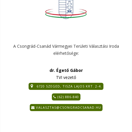
A Csongrád-Csanád Vármegyei Területi Választási Iroda
elérhetősége:
dr. Égető Gábor
TVI vezető
6720 SZEGED, TISZA LAJOS KRT. 2-4.
(62) 886-840
VALASZTAS@CSONGRADCSANAD.HU