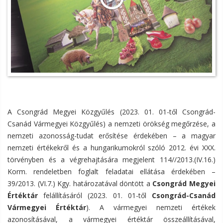
A Csongrád Megyei Közgyűlés (2023. 01. 01-től Csongrád-
Csanád Vármegyei Közgyűlés) a nemzeti örökség megőrzése, a
nemzeti azonosság-tudat erősítése érdekében – a magyar
nemzeti értékekről és a hungarikumokról szóló 2012. évi XXX.
törvényben és a végrehajtására megjelent 114//2013.(IV.16.)
Korm. rendeletben foglalt feladatai ellátása érdekében –
39/2013. (VI.7.) Kgy. határozatával döntött a
Csongrád Megyei
Értéktár
felállításáról (2023. 01. 01-től
Csongrád-Csanád
Vármegyei Értéktár
). A vármegyei nemzeti értékek
azonosításával, a vármegyei értéktár összeállításával,