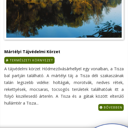
Mártélyi Tájvédelmi Körzet
TERMÉSZETI KÖRNYEZET
A tájvédelmi körzet Hódmezővásárhellyel egy vonalban, a Tisza
bal partján található. A mártélyi táj a Tisza déli szakaszának
talán legszebb vidéke: holtágak, morotvák, nedves rétek,
rekettyések, mocsaras, tocsogós területek találhatóak itt a
folyó kiszélesedő árterén. A Tisza és a gátak között elterülő
hullámtér a Tisza...
BŐVEBBEN