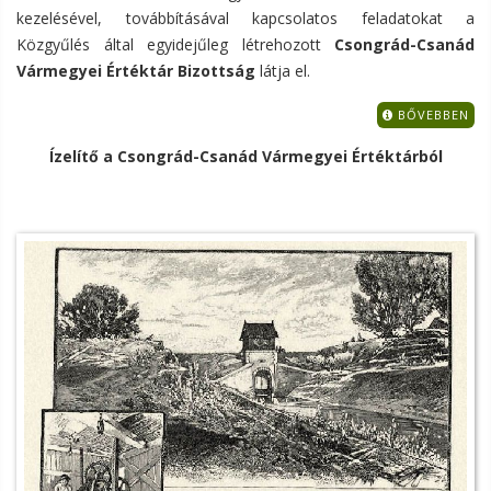
kezelésével, továbbításával kapcsolatos feladatokat a
Közgyűlés által egyidejűleg létrehozott
Csongrád-Csanád
Vármegyei Értéktár Bizottság
látja el.
BŐVEBBEN
Ízelítő a Csongrád-Csanád Vármegyei Értéktárból