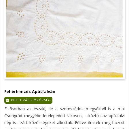
Fehérhímzés Apátfalván
KULTURÁLIS ÖRÖKSÉG
Elsősorban az északi, de a szomszédos megyékből is a mai
Csongrád megyébe letelepedett lakosok, - köztük az apátfalvi
nép is– zárt közösségeket alkottak. Féltve őrizték meg hozott