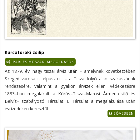
Kurcatoroki zsilip
IPARI ÉS MŰSZAKI MEGOLDÁSOK
Az 1879. évi nagy tiszai árvíz után – amelynek következtében
Szeged városa is elpusztult – a Tisza folyó alsó szakaszának
rendezésére, valamint a gyakori árvizek elleni védekezésre
1883–ban megalakult a Körös–Tisza–Marosi Ármentesítő és
Belvíz– szabályozó Társulat. E Társulat a megalakulása után
évtizedeken keresztül...
BŐVEBBEN