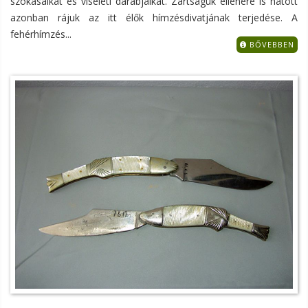
szokásaikat és viseleti darabjaikat. Zártságuk ellenére is hatott
azonban rájuk az itt élők hímzésdivatjának terjedése. A
fehérhímzés...
BŐVEBBEN