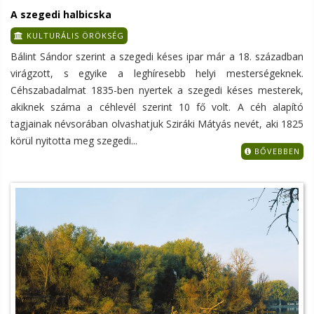
A szegedi halbicska
KULTURÁLIS ÖRÖKSÉG
Bálint Sándor szerint a szegedi késes ipar már a 18. században
virágzott, s egyike a leghíresebb helyi mesterségeknek.
Céhszabadalmat 1835-ben nyertek a szegedi késes mesterek,
akiknek száma a céhlevél szerint 10 fő volt. A céh alapító
tagjainak névsorában olvashatjuk Sziráki Mátyás nevét, aki 1825
körül nyitotta meg szegedi...
BŐVEBBEN