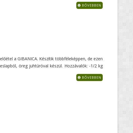
BŐVEBBEN
előétel a GIBANICA. Készítik többféleképpen, de ezen
slapból, öreg juhtúróval készül. Hozzávalók: -1/2 kg
BŐVEBBEN