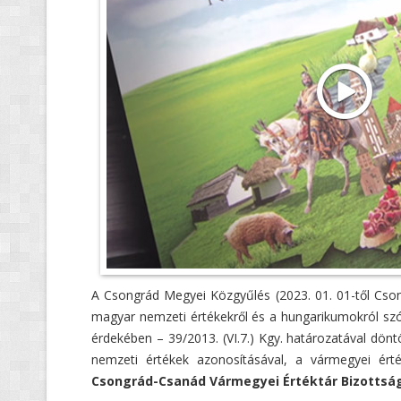
A Csongrád Megyei Közgyűlés (2023. 01. 01-től Cs
magyar nemzeti értékekről és a hungarikumokról szóló
érdekében – 39/2013. (VI.7.) Kgy. határozatával dönt
nemzeti értékek azonosításával, a vármegyei érték
Csongrád-Csanád Vármegyei Értéktár Bizottsá