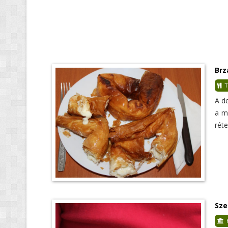
Brz
T
A d
a m
réte
Sze