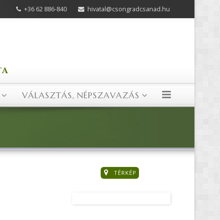
+36 62 886-840
hivatal@csongradcsanad.hu
VÁLASZTÁS, NÉPSZAVAZÁS
TÉRKÉP