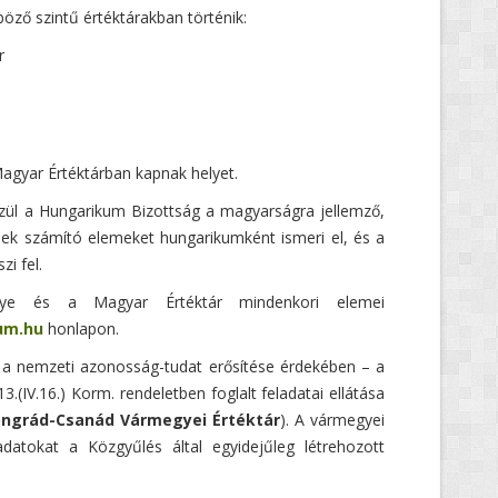
öző szintű értéktárakban történik:
r
agyar Értéktárban kapnak helyet.
zül a Hungarikum Bizottság a magyarságra jellemző,
ek számító elemeket hungarikumként ismeri el, és a
i fel.
ye és a Magyar Értéktár mindenkori elemei
um.hu
honlapon.
a nemzeti azonosság-tudat erősítése érdekében – a
(IV.16.) Korm. rendeletben foglalt feladatai ellátása
ngrád-Csanád Vármegyei Értéktár
). A vármegyei
adatokat a Közgyűlés által egyidejűleg létrehozott