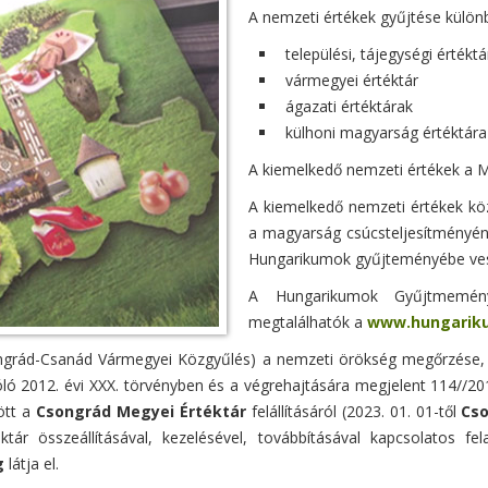
A nemzeti értékek gyűjtése különb
települési, tájegységi értéktá
vármegyei értéktár
ágazati értéktárak
külhoni magyarság értéktára
A kiemelkedő nemzeti értékek a M
A kiemelkedő nemzeti értékek kö
a magyarság csúcsteljesítményén
Hungarikumok gyűjteményébe vesz
A Hungarikumok Gyűjtmemén
megtalálhatók a
www.hungarik
ongrád-Csanád Vármegyei Közgyűlés) a nemzeti örökség megőrzése, 
 2012. évi XXX. törvényben és a végrehajtására megjelent 114//2013.
ött a
Csongrád Megyei Értéktár
felállításáról (2023. 01. 01-től
Cso
tár összeállításával, kezelésével, továbbításával kapcsolatos fel
g
látja el.