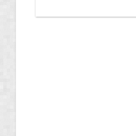
Nye
Csongrád
N