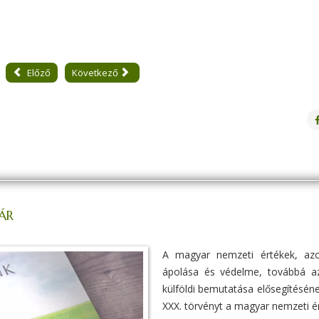
Előző
Következő
ÁR
A magyar nemzeti értékek, azo
ápolása és védelme, továbbá az
külföldi bemutatása elősegítésén
XXX. törvényt a magyar nemzeti é